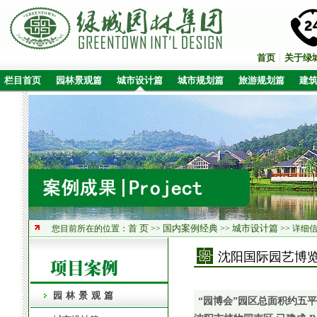
首页
关于绿
栏目首页
园林景观篇
城市设计篇
城市规划篇
旅游规划篇
建
首 页
国内案例经典
城市设计篇
您目前所在的位置：
>>
>>
>> 详细
沈阳国际园艺博
园林景观篇
“园博会”园区总面积约五平