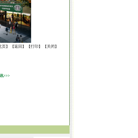
此页
返回
打印
关闭
】 【
】 【
】 【
】
>>>