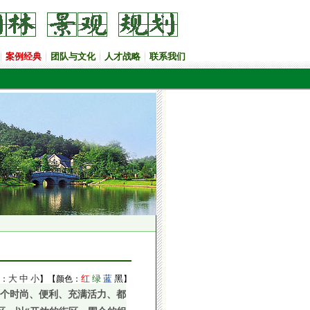
案例经典
团队与文化
人才战略
联系我们
大
中
小
红
绿
蓝
黑
：
】【颜色：
】
一个时尚、便利、充满活力、都