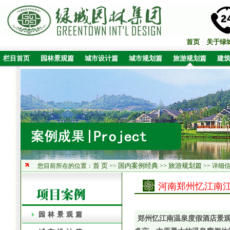
首页
关于绿
栏目首页
园林景观篇
城市设计篇
城市规划篇
旅游规划篇
建
首 页
国内案例经典
旅游规划篇
您目前所在的位置：
>>
>>
>> 详细
河南郑州忆江南
园林景观篇
郑州忆江南温泉度假酒店景观